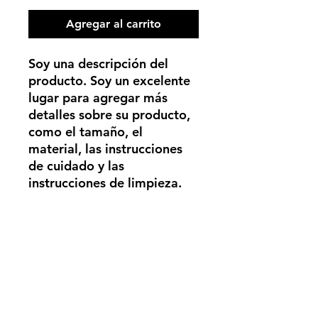
Agregar al carrito
Soy una descripción del 
producto. Soy un excelente 
lugar para agregar más 
detalles sobre su producto, 
como el tamaño, el 
material, las instrucciones 
de cuidado y las 
instrucciones de limpieza.
INFORMACIÓN DEL
PRODUCTO
Soy un detalle del producto. Soy un
POLÍTICA DE DEVOLUCIÓN
excelente lugar para agregar más
Y REEMBOLSO
información sobre su producto,
como el tamaño, el material, las