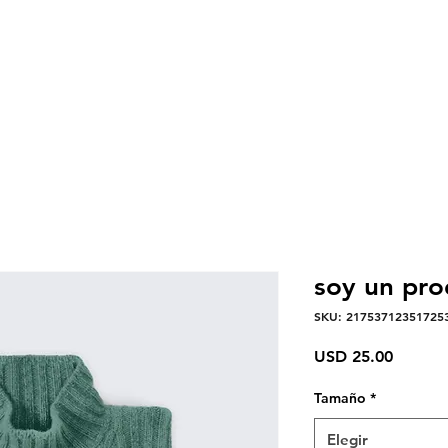
soy un pro
SKU: 21753712351725
Precio
USD 25.00
Tamaño
*
Elegir